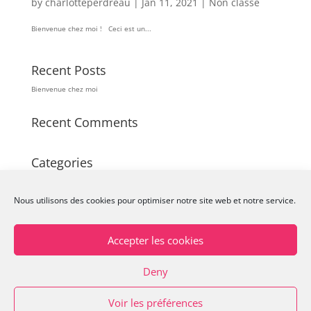
by
charlotteperdreau
|
Jan 11, 2021
|
Non classé
Bienvenue chez moi ! Ceci est un...
Recent Posts
Bienvenue chez moi
Recent Comments
Categories
Non classé
Nous utilisons des cookies pour optimiser notre site web et notre service.
Accepter les cookies
Politique de cookies (UE)
Déclaration de confidentialité
Deny
Voir les préférences