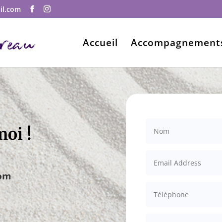
il.com
Accueil
Accompagnement
oi !
com