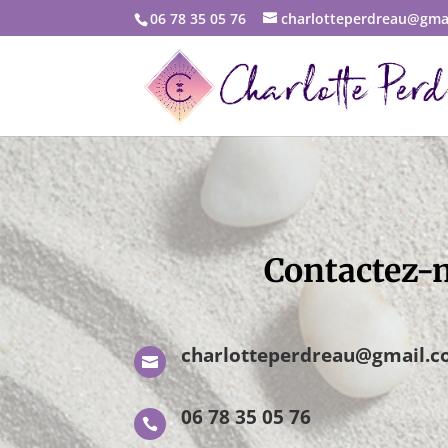
06 78 35 05 76
charlotteperdreau@gma
Contactez-m
charlotteperdreau@gmail.

06 78 35 05 76
